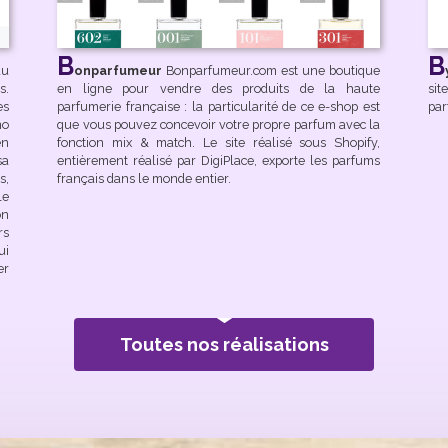
B
B
du
onparfumeur
Bonparfumeur.com est une boutique
s.
en ligne pour vendre des produits de la haute
si
ès
parfumerie française : la particularité de ce e-shop est
par
no
que vous pouvez concevoir votre propre parfum avec la
en
fonction mix & match. Le site réalisé sous Shopify,
sa
entièrement réalisé par DigiPlace, exporte les parfums
s,
français dans le monde entier.
le
on
rs
ui
er
Toutes nos réalisations