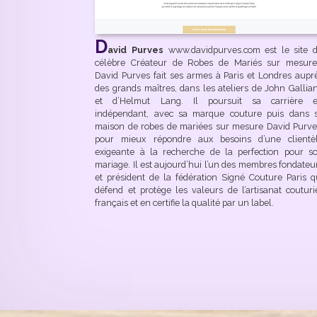
D
avid Purves
www.davidpurves.com est le site 
célèbre Créateur de Robes de Mariés sur mesure
David Purves fait ses armes à Paris et Londres aupr
des grands maîtres, dans les ateliers de John Gallia
et d’Helmut Lang. Il poursuit sa carrière 
indépendant, avec sa marque couture puis dans 
maison de robes de mariées sur mesure David Purve
pour mieux répondre aux besoins d’une clientè
exigeante à la recherche de la perfection pour s
mariage. Il est aujourd’hui l’un des membres fondateu
et président de la fédération Signé Couture Paris q
défend et protège les valeurs de l’artisanat couturi
français et en certifie la qualité par un label.