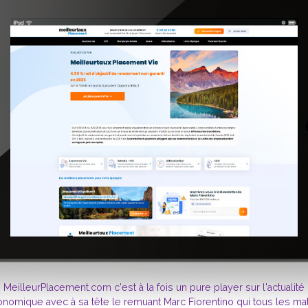
MeilleurPlacement.com c'est à la fois un pure player sur l'actualité
nomique avec à sa tête le remuant Marc Fiorentino qui tous les ma